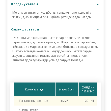
Қолдану саласы
Металмен қапталған үш қабатты сендвич-панельдерінің
жылу-, дыбыс оқшаулағыш қабаты ретінде қолданылады
Сақтау шарттары
IZOTERM маркалы шаршы тақталар полиэтилен және
термошөгінді қаптағаға оралады. Шаршы тақталар жабық
қоймаларда маркасы және мқлшері бойынша сақталуы қажет.
Шатыр астында немесе ашық жерде шаршы тақталарды
жауын-шашыннан толығымен қорғайтын полиэтилен
қаптамаларда тұғырықтар үстінде сақтауға болады.
СЭНДВИЧ
Көрсеткіш атауы
Өлшембірлігі
П175С140
Тығыздығы, шегінде
кг/м³
139-141
Қысқан кезде