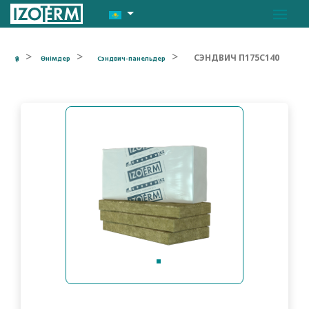
СЭНДВИЧ П175С140
үй
Өнімдер
Сэндвич-панельдер