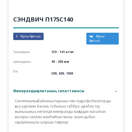
СЭНДВИЧ П175С140
Мұны бөлісіңіз
Мұны
бөлісіңіз
Тығыздығы
139 - 141 кг/мᵌ
Қалыңдығы
40 - 200 мм
Ені
500
600
1000
Минералдық плитаның сипаттамасы
Синтетикалық байланыстырғыш пен гидрофобизаторды
қосу әдісімен базаль тобының габбро-диабаз тау
жынысының негізінде минералды мақтадан жасалған
жоғары сапалы жанбайтын жылу- және дыбыс
оқшаулағышты шаршы тақталар.