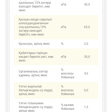
қалпының 10% өзгеруі
кПа
43,0
кезіндегі беріктігі, кем
емес
Қысқан кезде сорылып
ылғалданданғаннан
соң қалпының 10%
кПа
65,0
өзгеруі кезіндегі
беріктігі, кем емес
Қысылуы, артық емес
%
2,0
Қабаттарын тартқан
кездегі беріктік шегі, кем
кПа
35,0
емес
%
Органикалық заттар
массасы
4,5
құрамы, артық емес
бойынша
Үлгіні жартылай
%
батырғандағы су сіңіруі,
массасы
5,0
артық емес
бойынша
Үлгіні толығымен
% көлемі
батырғандағы су сіңіруі,
1,5
бойынша
артық емес