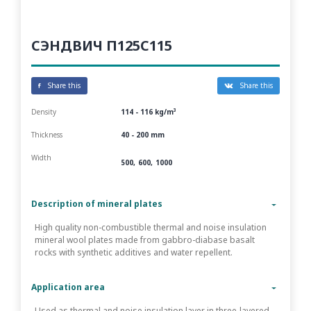
СЭНДВИЧ П125С115
Share this
Share this
Density
114 - 116 kg/m³
Thickness
40 - 200 mm
Width
500
600
1000
Description of mineral plates
High quality non-combustible thermal and noise insulation
mineral wool plates made from gabbro-diabase basalt
rocks with synthetic additives and water repellent.
Application area
Used as thermal and noise insulation layer in three-layered