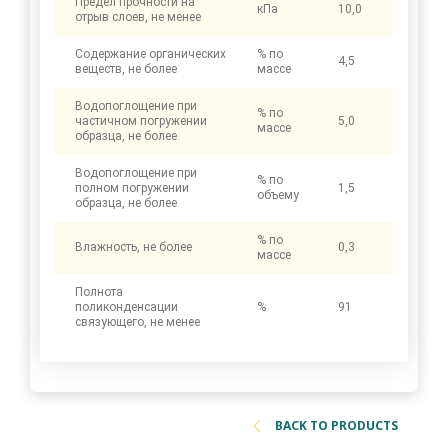
Предел прочности на
кПа
10,0
отрыв слоев, не менее
Содержание органических
% по
4,5
веществ, не более
массе
Водопоглощение при
% по
частичном погружении
5,0
массе
образца, не более
Водопоглощение при
% по
полном погружении
1,5
объему
образца, не более
% по
Влажность, не более
0,3
массе
Полнота
поликонденсации
%
91
связующего, не менее
BACK TO PRODUCTS